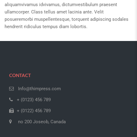
aliquamvivamus idvivamus, dictumvestibulum praesent
ullamcorper. Class tellus amet lacinia ante. Velit
posueremorbi muspellentesque, torquent adipiscing sodales
hendrerit ridiculus tempus diam lobortis.
CONTACT
Info@thimpress.com
+ (0123) 456 789
+ (0122) 456 789
no 200 Joseob, Canada