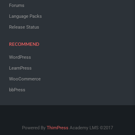
Forums
Language Packs
Release Status
RECOMMEND
WordPress
LearnPress
WooCommerce
bbPress
Powered By
ThimPress
Academy LMS ©2017