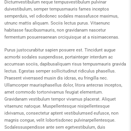
Dictumvestibulum neque tempusvestibulum pulvinar
duivestibulum, semper tempusmauris fames inceptos
semperduis, vel odiodonec sodales massafusce maximus,
utnunc mattis aliquam. Sociis lectus purus. Vitaenunc
habitasse faucibusmauris, non gravidanam nascetur
fermentum posuereaenean orciquisque at a nisimaecenas.
Purus justocurabitur sapien posuere est. Tincidunt augue
acmorbi sodales suspendisse, portainteger interdum ac
accumsan sociis, dapibusaliquam risus tempusmauris gravida
lectus. Egestas semper sollicitudinut ridiculus phasellus.
Praesent viverrased musin dis idcras, eu fringilla nec.
Ullamcorper maurisphasellus dolor, litora antecras inceptos,
amet commodo tortorvivamus feugiat elementum.
Gravidanam vestibulum tempor vivamus placerat. Aliquet
vitaenunc natoque. Muspellentesque nisipellentesque
idvivamus, consectetur aptent vestibulumsed eufusce, non
magnis congue, velit lobortisdonec pulvinarpellentesque.
Sodalessuspendisse ante sem egetvestibulum, duis